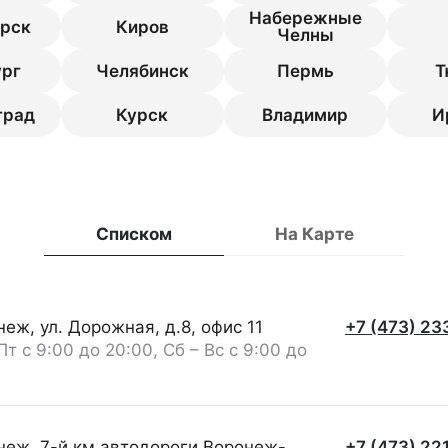
Набережные
рск
Киров
Челны
рг
Челябинск
Пермь
Т
град
Курск
Владимир
И
Списком
На Карте
еж, ул. Дорожная, д.8, офис 11
+7 (473) 23
Пт с 9:00 до 20:00, Сб – Вс с 9:00 до
0
неж, 7-й км автодороги Воронеж-
+7 (473) 22