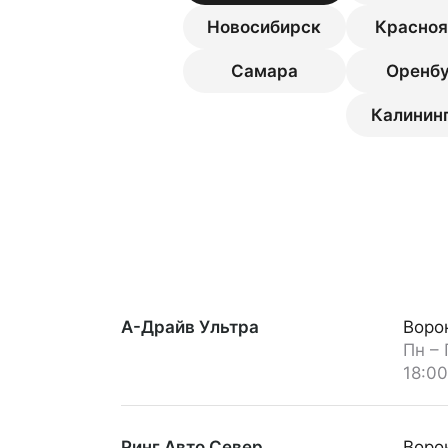
Новосибирск
Красноя
Самара
Оренбу
Калинин
А-Драйв Ультра
Ворон
Пн – 
18:0
Ринг Авто Север
Воро