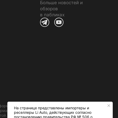
Больше новостей и
обзоров
в пабликах
информационный характер.
На странице представлены импортеры и
формации об актуальных ценах
реселлеры Li Auto, действующих согласно
той.
постановлению правительства РФ № 506 о