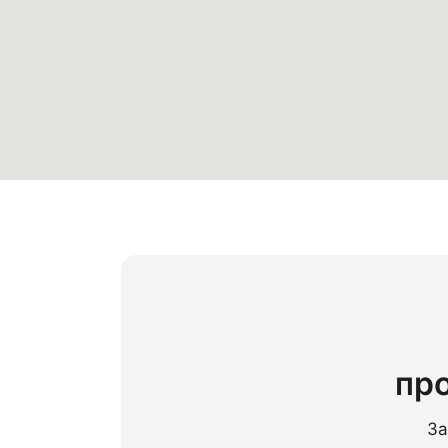
пр
За