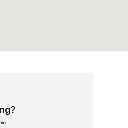
ng?
елю