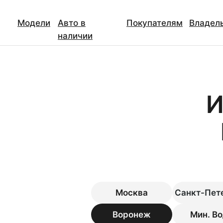
Модели
Авто в
Покупателям
Владел
наличии
И
Москва
Санкт-Пет
Мин. В
Воронеж