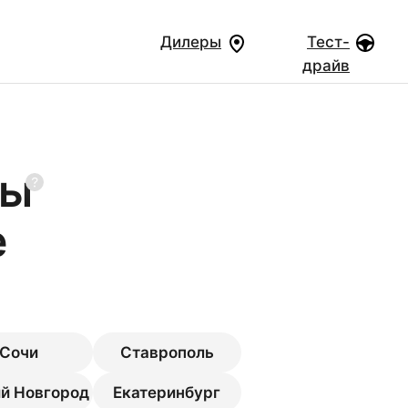
Дилеры
Тест-
драйв
ры
е
Сочи
Ставрополь
й Новгород
Екатеринбург