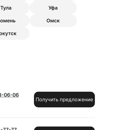
Тула
Уфа
юмень
Омск
ркутск
3-06-06
Получить предложение
1-77-77