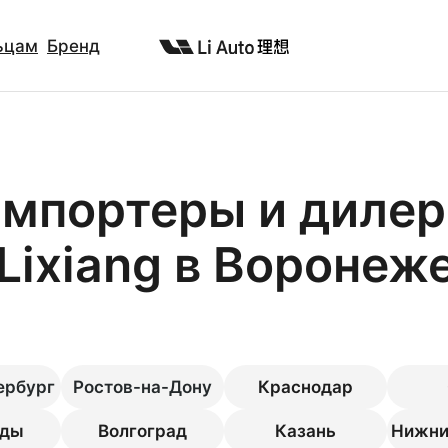
ьцам
Бренд
мпортеры и диле
Liхiang в Воронеж
ербург
Ростов-на-Дону
Краснодар
оды
Волгоград
Казань
Нижни