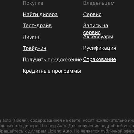
Покупка
Владельцам
Найти дилера
Сервис
Тест-драйв
Запись на
сервис
Аксессуары
Лизинг
Русификация
Трейд-ин
Страхование
Получить предложение
Кредитные программы
g auto (Лисян), содержащиеся на сайте, носят исключительно 
ельных цен дилеров Lixiang Auto. Для получения подробной ин
ращайтесь к дилерам Lixiang Auto. Не является публичной офер