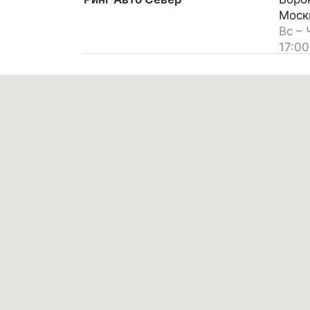
Моск
Вс – 
17:00
Сб –