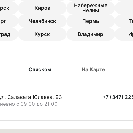
Набережные
рск
Киров
Челны
рг
Челябинск
Пермь
Т
град
Курск
Владимир
И
Списком
На Карте
 ул. Салавата Юлаева, 93
+7 (347) 22
невно с 09:00 до 21:00