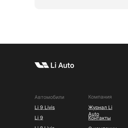
Компания
Автомобили
Перейти к анкете
Li 9 Livis
Журнал Li
Auto
Li 9
Контакты