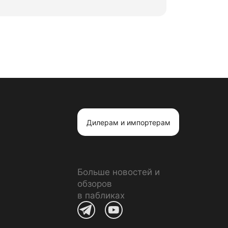
Дилерам и импортерам
Больше новостей и
обзоров
в пабликах