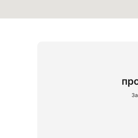
пр
За