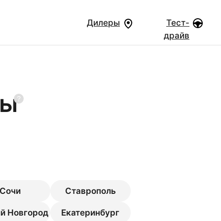
Дилеры
Тест-
драйв
ры
Сочи
Ставрополь
й Новгород
Екатеринбург