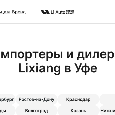
ьцам
Бренд
мпортеры и диле
Liхiang в Уфе
ербург
Ростов-на-Дону
Краснодар
оды
Волгоград
Казань
Нижни