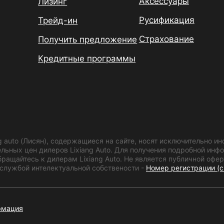
Аксессуары
Лизинг
Русификация
Трейд-ин
Страхование
Получить предложение
Кредитные программы
g auto (Лисян), содержащиеся на сайте, носят исключительно 
ельных цен дилеров Lixiang Auto. Для получения подробной ин
ращайтесь к дилерам Lixiang Auto. Не является публичной офер
лужбой интелектуальной собствености -
Номер регистрации (с
рмация