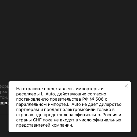
информационный характер.
На странице представлены импортеры и
формации об актуальных ценах
реселлеры Li Auto, действующих согласно
той.
постановлению правительства РФ № 506 о
видетельства):2023684680 от
параллельном импорте.Li Auto не дает дилерство
партнерам и продает электромобили только в
странах, где представлена официально. Россия и
страны СНГ пока не входят в число официальных
представителей компании.
Разработка сайта —
RUFORMAT®