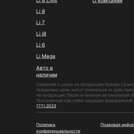
Li 8 Livis
О компании
Li 8
Li 7
Li i8
Li 6
Li Mega
Авто в
наличии
Сведения о ценах на продукцию бренда Lixian
Указанные цены могут отличаться от действит
на продукцию Лисян и наличии автомобилей об
Програмный код сайта защищен федеральной с
17.11.2023
Политика
Правовая инфо
конфиденциальности