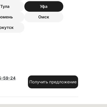
Тула
Уфа
юмень
Омск
ркутск
5-59-24
Получить предложение