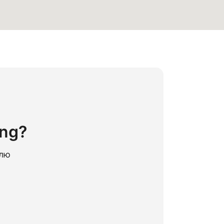
ng?
елю