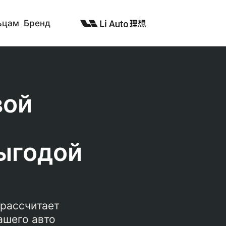
ьцам
Бренд
вой
выгодой
 рассчитает
ашего авто