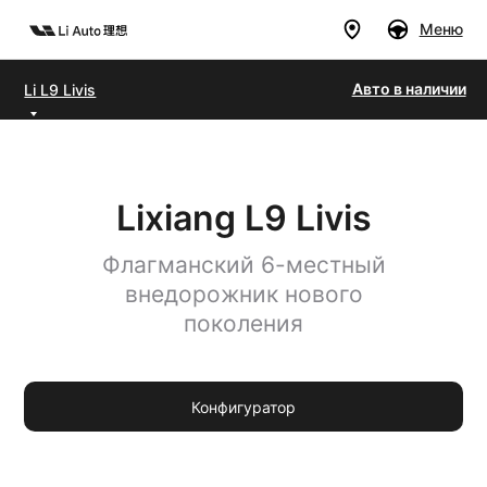
Меню
Авто в наличии
Li L9 Livis
Дилеры
Модели
Покупателям
Владельцам
Авто в наличии
Бренд
Lixiang L9 Livis
Флагманский 6-местный
внедорожник нового
Тест-
поколения
райв
Конфигуратор