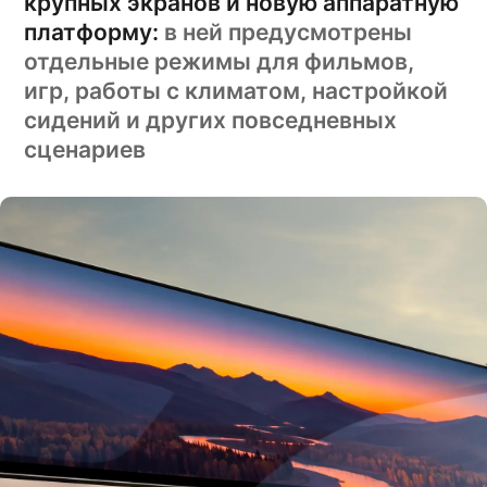
крупных экранов и новую аппаратную
платформу:
в ней предусмотрены
1,5 л
объём двигателя
отдельные режимы для фильмов,
571 л.с.
мощность
игр, работы с климатом, настройкой
сидений и других повседневных
Автомат
коробка
сценариев
Гибридный
объём двигателя
АИ-95
топливо
Полный
привод
4.9 с
разгон до 100
6.4 л
расход
350 км
запас хода на электричестве
1370 км
запас хода в гибридном