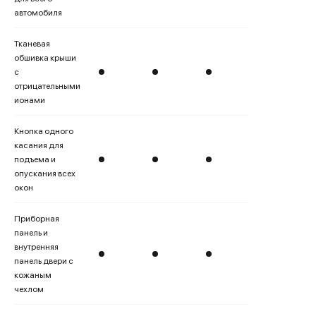
автомобиля
Тканевая
обшивка крыши
с
отрицательными
ионами
Кнопка одного
касания для
подъема и
опускания всех
окон
Приборная
панель и
внутренняя
панель двери с
кожаным
чехлом