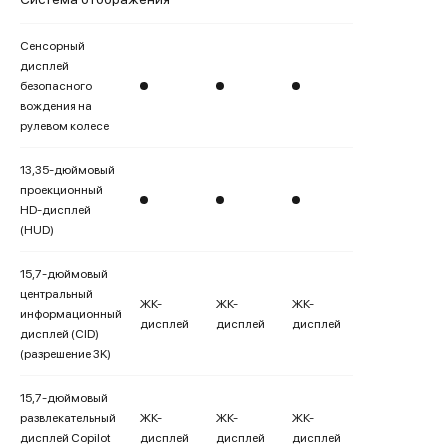
Сенсорный
дисплей
безопасного
вождения на
рулевом колесе
13,35-дюймовый
проекционный
HD-дисплей
(HUD)
15,7-дюймовый
центральный
ЖК-
ЖК-
ЖК-
информационный
дисплей
дисплей
дисплей
дисплей (CID)
(разрешение 3K)
15,7-дюймовый
развлекательный
ЖК-
ЖК-
ЖК-
дисплей Copilot
дисплей
дисплей
дисплей