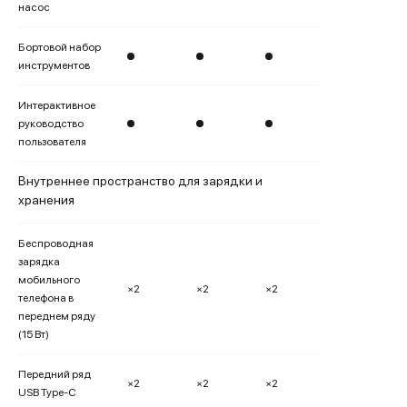
насос
Бортовой набор
инструментов
Интерактивное
руководство
пользователя
Внутреннее пространство для зарядки и
хранения
Беспроводная
зарядка
мобильного
×2
×2
×2
телефона в
переднем ряду
(15 Вт)
Передний ряд
×2
×2
×2
USB Type-C