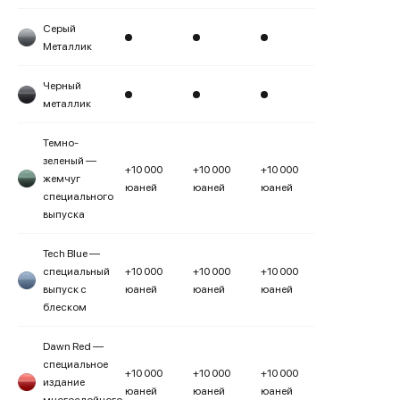
Серый
Металлик
Черный
металлик
Темно-
зеленый —
+10 000
+10 000
+10 000
жемчуг
юаней
юаней
юаней
специального
выпуска
Tech Blue —
специальный
+10 000
+10 000
+10 000
выпуск с
юаней
юаней
юаней
блеском
Dawn Red —
специальное
+10 000
+10 000
+10 000
издание
юаней
юаней
юаней