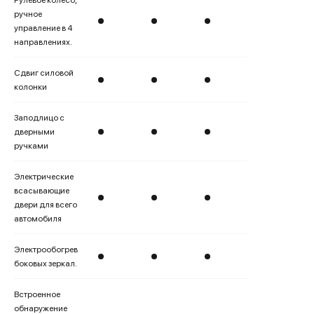
Рулевое колесо,
ручное
управление в 4
направлениях.
Сдвиг силовой
колонки
Заподлицо с
дверными
ручками
Электрические
всасывающие
двери для всего
автомобиля
Электрообогрев
боковых зеркал.
Встроенное
обнаружение