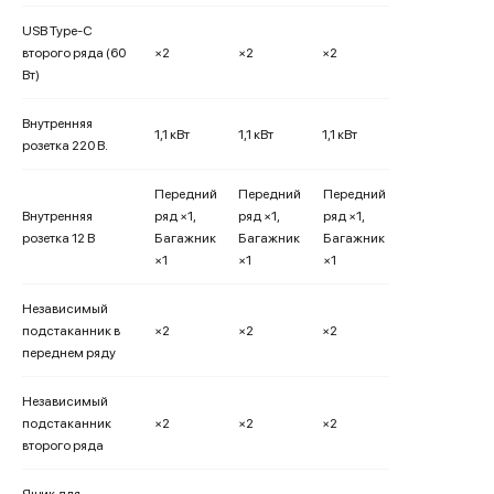
USB Type-C
второго ряда (60
×2
×2
×2
Вт)
Внутренняя
1,1 кВт
1,1 кВт
1,1 кВт
розетка 220 В.
Передний
Передний
Передний
Внутренняя
ряд ×1,
ряд ×1,
ряд ×1,
розетка 12 В
Багажник
Багажник
Багажник
×1
×1
×1
Независимый
подстаканник в
×2
×2
×2
переднем ряду
Независимый
подстаканник
×2
×2
×2
второго ряда