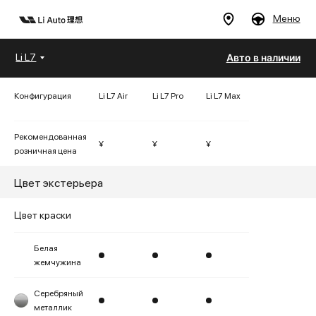
Меню
Li L7
Авто в наличии
Меню
Конфигурация
Li L7 Air
Li L7 Pro
Li L7 Max
Дилеры
Модели
Покупателям
Владельцам
Авто в наличии
Бренд
Рекомендованная
¥
¥
¥
розничная цена
Цвет экстерьера
драйв
Цвет краски
Комплектации
Белая
жемчужина
Серебряный
металлик