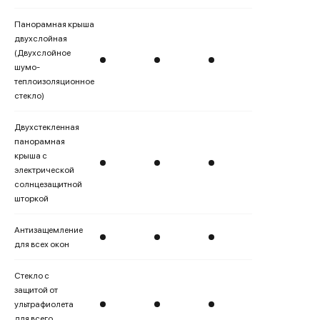
Панорамная крыша
двухслойная
(Двухслойное
шумо-
теплоизоляционное
стекло)
Двухстекленная
панорамная
крыша с
электрической
солнцезащитной
шторкой
Антизащемление
для всех окон
Стекло с
защитой от
ультрафиолета
для всего