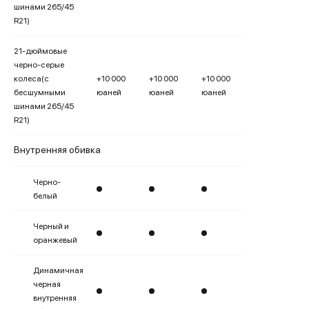
шинами 265/45
R21)
21-дюймовые
черно-серые
колеса(с
+10 000
+10 000
+10 000
бесшумными
юаней
юаней
юаней
шинами 265/45
R21)
Внутренняя обивка
Черно-
белый
Черный и
оранжевый
Динамичная
черная
внутренняя