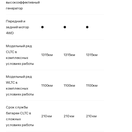
высокоэффективный
генератор
Передний и
задний мотор
4WD
Модельный ряд
CLTC в
1315км
1315км
1315км
комплексных
условиях работы
Модельный ряд
WLTC в
1100км
1100км
1100км
комплексных
условиях работы
Срок службы
батареи CLTC в
210 км
210 км
210 км
сложных
условиях работы