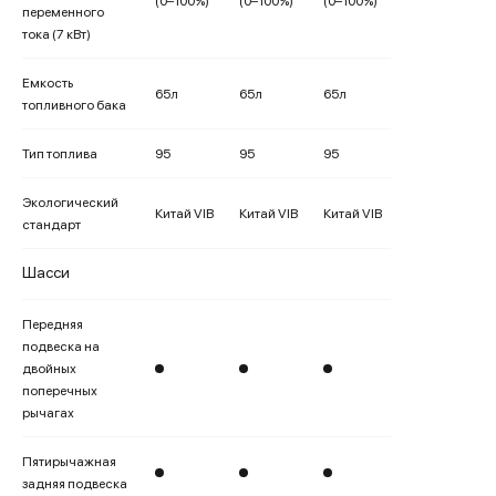
(0–100%)
(0–100%)
(0–100%)
переменного
тока (7 кВт)
Емкость
65л
65л
65л
топливного бака
Тип топлива
95
95
95
Экологический
Китай VIB
Китай VIB
Китай VIB
стандарт
Шасси
Передняя
подвеска на
двойных
поперечных
рычагах
Пятирычажная
задняя подвеска