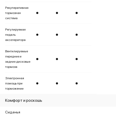
Рекуперативная
тормозная
система
Регулируемая
педаль
акселератора
Вентилируемые
передние и
задние дисковые
тормоза
Электронная
помощь при
торможении
Комфорт и роскошь
Сиденья