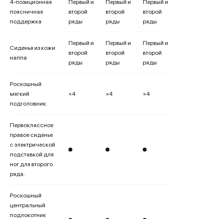
4-позиционная
Первый и
Первый и
Первый и
поясничная
второй
второй
второй
поддержка
ряды
ряды
ряды
Первый и
Первый и
Первый и
Сиденья из кожи
второй
второй
второй
наппа
ряды
ряды
ряды
Роскошный
мягкий
×4
×4
×4
подголовник.
Первоклассное
правое сиденье
с электрической
подставкой для
ног для второго
ряда.
Роскошный
центральный
подлокотник