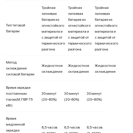
Тройная
Тройная
Тройная
литиевая
литиевая
литиевая
батарея из
батарея из
батарея из
Тип тяговой
огнестойкого
огнестойкого
огнестойкого
батареи
материала и
материала и
материала и
с защитой от
с защитой от
с защитой от
термического
термического
термического
разгона.
разгона.
разгона.
Метод
Жидкостное
Жидкостное
Жидкостное
охлаждения
охлаждение
охлаждение
охлаждение
силовой батареи
Время зарядки
постоянным
30 минут
30 минут
30 минут
током(М.ПВР 75
(20–80%)
(20–80%)
(20–80%)
кВт)
Время
медленной
6,5 часов
6,5 часов
6,5 часов
зарядки