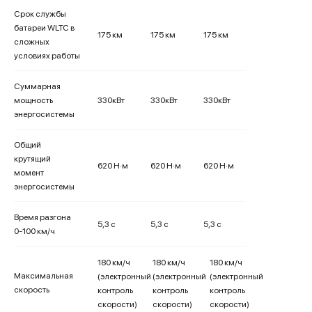
Срок службы
батареи WLTC в
175 км
175 км
175 км
сложных
условиях работы
Суммарная
мощность
330кВт
330кВт
330кВт
энергосистемы
Общий
крутящий
620 Н·м
620 Н·м
620 Н·м
момент
энергосистемы
Время разгона
5,3 с
5,3 с
5,3 с
0-100 км/ч
180 км/ч
180 км/ч
180 км/ч
Максимальная
(электронный
(электронный
(электронный
скорость
контроль
контроль
контроль
скорости)
скорости)
скорости)