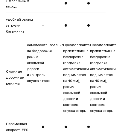
Легкий вход и
выход
удобный режим
загрузки
багажника
самовосстановление
Преодолевайте
Преодолевайте
на бездорожье,
препятствия на
препятствия на
режим
бездорожье
бездорожье
скользкой
(подвеска
(подвеска
дороги
автоматически
автоматически
Сложные
и контроль
поднимается
поднимается
дорожные
спуска с горы
на 40 мм),
на 40 мм),
режимы
режим
режим
скользкой
скользкой
дороги и
дороги и
контроль
контроль
спуска с горы.
спуска с горы.
Переменная
скорость EPS