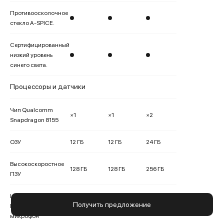
Противоосколочное
стекло A-SPICE.
Сертифицированный
низкий уровень
синего света.
Процессоры и датчики
Чип Qualcomm
×1
×1
×2
Snapdragon 8155
ОЗУ
12 ГБ
12 ГБ
24 ГБ
Высокоскоростное
128 ГБ
128 ГБ
256 ГБ
ПЗУ
Цифровой
Получить предложение
МЭМС-
×4
×4
×4
микрофон