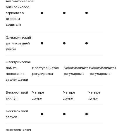
Автоматическое
антибликовое
зеркало со
стороны
водителя
Электрический
датчик задней
двери
Электрическая
память
Бесступенчатая
Бесступенчатая
Бесступенчатая
положения
регулировка
регулировка
регулировка
задней двери
Бесключевой
Четыре
Четыре
Четыре
доступ
двери
двери
двери
Бесключевой
запуск
Bluetooth-ключ