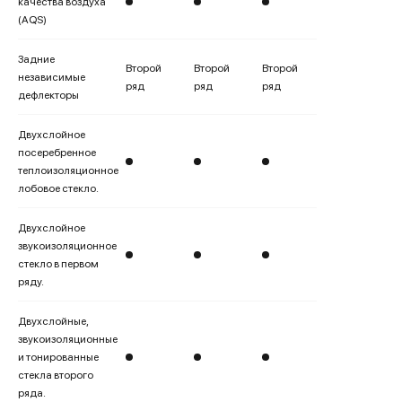
качества воздуха
(AQS)
Задние
Второй
Второй
Второй
независимые
ряд
ряд
ряд
дефлекторы
Двухслойное
посеребренное
теплоизоляционное
лобовое стекло.
Двухслойное
звукоизоляционное
стекло в первом
ряду.
Двухслойные,
звукоизоляционные
и тонированные
стекла второго
ряда.