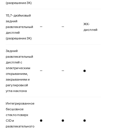
(разрешение 3K)
15,7-дюймовый
задний
ЖК-
развлекательный
дисплей
дисплей
(разрешение 3K)
Задний
развлекательный
дисплей с
электрическим
открыванием,
закрыванием и
регулировкой
угла наклона
Интегрированное
бесшовное
стекло поверх
CID и
развлекательного