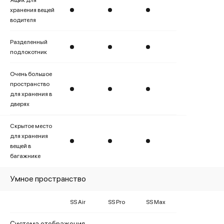
Ящик для
хранения вещей
водителя
Разделенный
подлокотник
Очень большое
пространство
для хранения в
дверях
Скрытое место
для хранения
вещей в
багажнике
Умное пространство
SS Air
SS Pro
SS Max
Система отображения