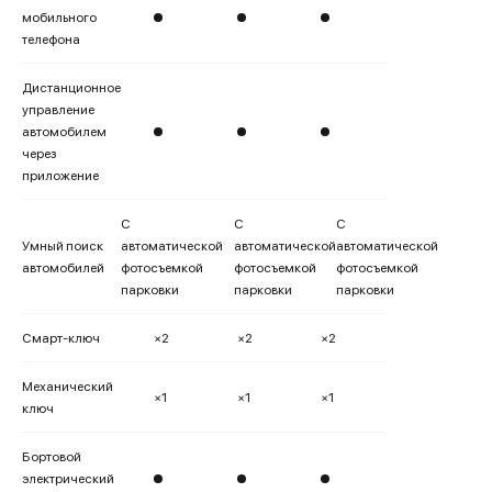
мобильного
телефона
Дистанционное
управление
автомобилем
через
приложение
С
С
С
Умный поиск
автоматической
автоматической
автоматической
автомобилей
фотосъемкой
фотосъемкой
фотосъемкой
парковки
парковки
парковки
Смарт-ключ
×2
×2
×2
Механический
×1
×1
×1
ключ
Бортовой
электрический