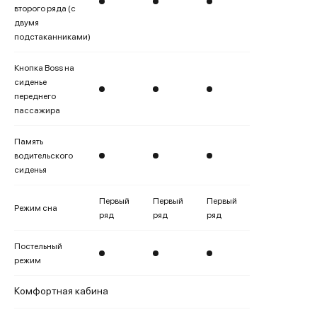
второго ряда (с
двумя
подстаканниками)
Кнопка Boss на
сиденье
переднего
пассажира
Память
водительского
сиденья
Первый
Первый
Первый
Режим сна
ряд
ряд
ряд
Постельный
режим
Комфортная кабина