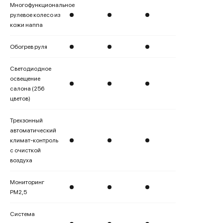
Многофункциональное
рулевое колесо из
кожи наппа
Обогрев руля
Светодиодное
освещение
салона (256
цветов)
Трехзонный
автоматический
климат-контроль
с очисткой
воздуха
Мониторинг
PM2,5
Система