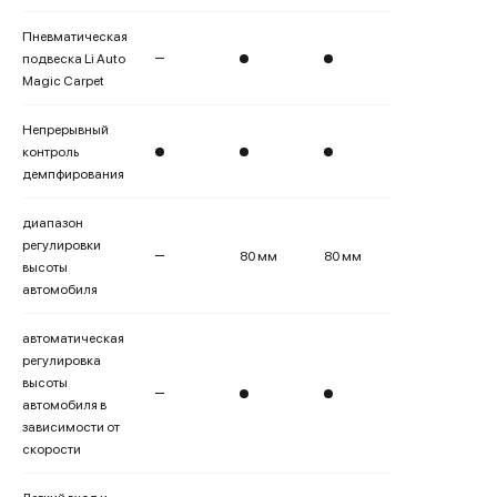
Пневматическая
подвеска Li Auto
Magic Carpet
Непрерывный
контроль
демпфирования
диапазон
регулировки
80 мм
80 мм
высоты
автомобиля
автоматическая
регулировка
высоты
автомобиля в
зависимости от
скорости