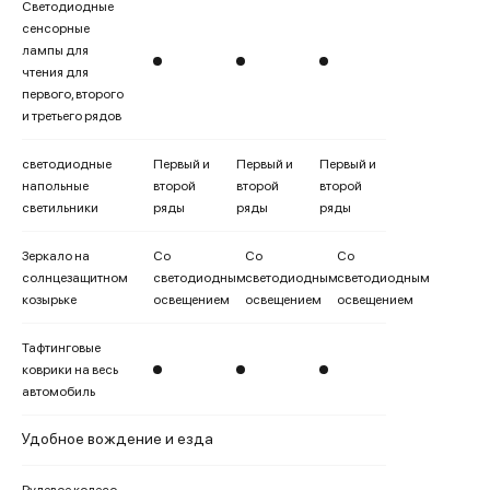
Светодиодные
сенсорные
лампы для
чтения для
первого, второго
и третьего рядов
светодиодные
Первый и
Первый и
Первый и
напольные
второй
второй
второй
светильники
ряды
ряды
ряды
Зеркало на
Со
Со
Со
солнцезащитном
светодиодным
светодиодным
светодиодным
козырьке
освещением
освещением
освещением
Тафтинговые
коврики на весь
автомобиль
Удобное вождение и езда