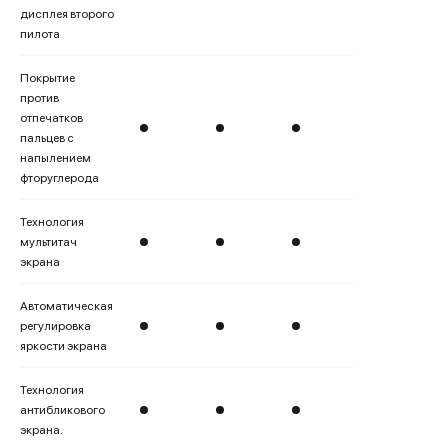
дисплея второго
пилота
Покрытие
против
отпечатков
пальцев с
напылением
фторуглерода
Технология
мультитач
экрана
Автоматическая
регулировка
яркости экрана
Технология
антибликового
экрана.