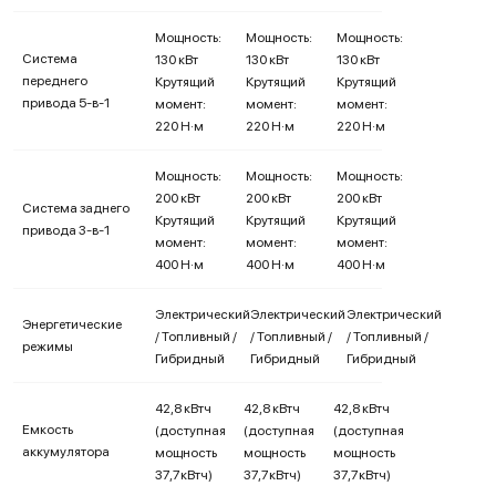
Мощность:
Мощность:
Мощность:
Система
130 кВт
130 кВт
130 кВт
переднего
Крутящий
Крутящий
Крутящий
привода 5-в-1
момент:
момент:
момент:
220 Н·м
220 Н·м
220 Н·м
Мощность:
Мощность:
Мощность:
200 кВт
200 кВт
200 кВт
Система заднего
Крутящий
Крутящий
Крутящий
привода 3-в-1
момент:
момент:
момент:
400 Н·м
400 Н·м
400 Н·м
Электрический
Электрический
Электрический
Энергетические
/ Топливный /
/ Топливный /
/ Топливный /
режимы
Гибридный
Гибридный
Гибридный
42,8 кВтч
42,8 кВтч
42,8 кВтч
Емкость
(доступная
(доступная
(доступная
аккумулятора
мощность
мощность
мощность
37,7кВтч)
37,7кВтч)
37,7кВтч)