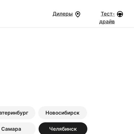
Дилеры
Тест-
драйв
атеринбург
Новосибирск
Самара
Челябинск