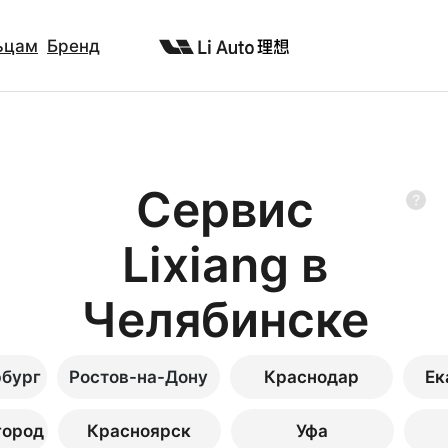
ьцам
Бренд
Сервис
Liхiang в
Челябинске
рбург
Ростов-на-Дону
Краснодар
Ек
город
Красноярск
Уфа