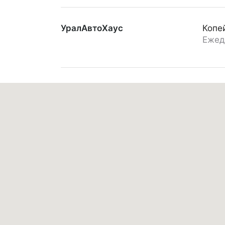
УралАвтоХаус
Копе
Ежед