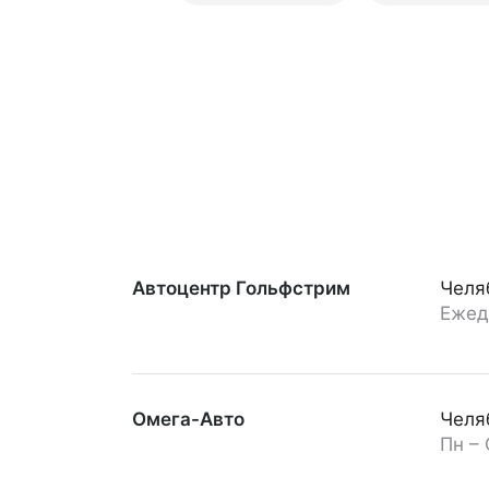
Автоцентр Гольфстрим
Челя
Ежед
Омега-Авто
Челяб
Пн – 