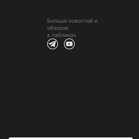
Больше новостей и
обзоров
в пабликах