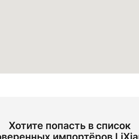
Хотите попасть в список
оверенных импортёров LiXia