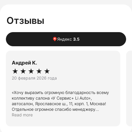
Отзывы
Яндекс
3
.5
Андрей К.
★
★
★
★
★
20 февраля 2026 года
«Хочу выразить огромную благодарность всему
коллективу салона «У Сервис+ Li Auto»,
автосалон, Ярославское ш., 11, корп. 1, Москва!
Отдельное огромное спасибо менеджеру
Александру. Человек настоящий профессионал,
Read more
прекрасно рассказал про авто,
проконсультировал, снял на видео автомобиль.
Я из другого города мне рассказывал