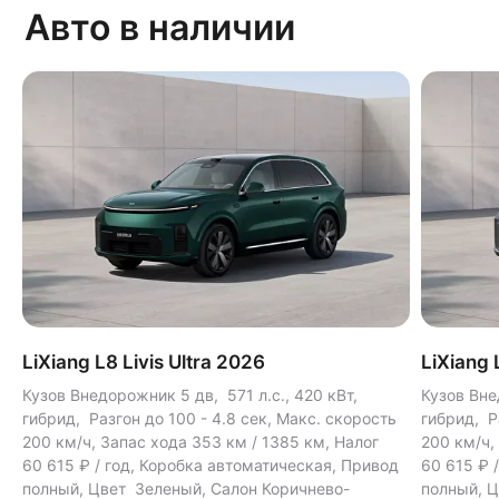
Авто в наличии
LiXiang L8 Livis Ultra 2026
LiXiang 
Кузов Внедорожник 5 дв, 571 л.с., 420 кВт,
Кузов Вне
гибрид, Разгон до 100 - 4.8 сек, Макс. скорость
гибрид, Р
200 км/ч, Запас хода 353 км / 1385 км, Налог
200 км/ч,
60 615 ₽ / год, Коробка автоматическая, Привод
60 615 ₽ 
полный, Цвет Зеленый, Салон Коричнево-
полный, 