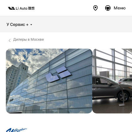
Меню
У Сервис +
Дилеры в Москве
Дилеры
Модели
Покупателям
Владельцам
Авто в наличии
Бренд
Тест-
райв