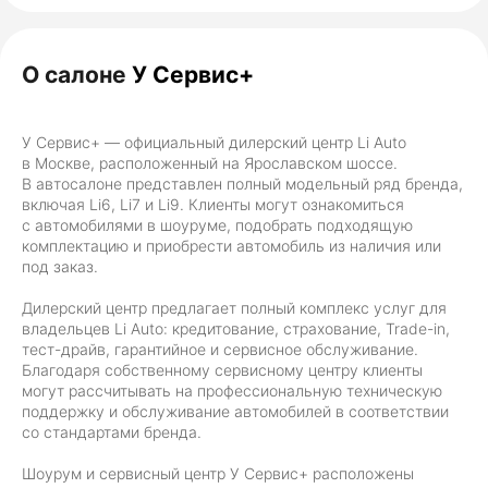
об автомобиле удаленно. Все детали по кредиту
объяснил, страховку сделал. Машину, Lixiang L7,
получил сразу после оформления всех
О салоне
У Сервис+
документов. Машину брал Б/У переживал мало ли
какие недочеты. Итог ни одной царапины, почти
полный бак топлива все как описывал Александр.
У Сервис+ — официальный дилерский центр Li Auto
Рекомендую Александра как отличного
в Москве, расположенный на Ярославском шоссе.
специалиста и замечательного менеджера.
В автосалоне представлен полный модельный ряд бренда,
включая Li6, Li7 и Li9. Клиенты могут ознакомиться
с автомобилями в шоуруме, подобрать подходящую
комплектацию и приобрести автомобиль из наличия или
под заказ.
Дилерский центр предлагает полный комплекс услуг для
владельцев Li Auto: кредитование, страхование, Trade-in,
тест-драйв, гарантийное и сервисное обслуживание.
Благодаря собственному сервисному центру клиенты
могут рассчитывать на профессиональную техническую
поддержку и обслуживание автомобилей в соответствии
со стандартами бренда.
Шоурум и сервисный центр У Сервис+ расположены