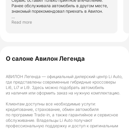
Сервис оставил только приятное впечатление.
Ранее обслуживала автомобиль в другом месте,
знакомый порекомендовал приехать в Авилон.
Работы выполнены качественно и в срок, никаких
Read more
задержек и накладок не возникло. Особое
внимание хочется уделить сотрудникам центра:
вежливое общение, готовность подробно
разъяснить все этапы ремонта
и проконсультировать по возникшим вопросам.
Обязательно обращусь вновь.
О салоне Авилон Легенда
АВИЛОН Легенда — официальный дилерский центр Li Auto,
где представлены современные гибридные кроссоверы
Li6, Li7 и Li9. Здесь можно подобрать автомобиль
из наличия или оформить заказ на нужную комплектацию.
Клиентам доступны все необходимые услуги:
кредитование, страхование, обмен автомобиля
по программе Trade-in, а также гарантийное и сервисное
обслуживание. Владельцы Li Auto получают
профессиональную поддержку и доступ к оригинальным