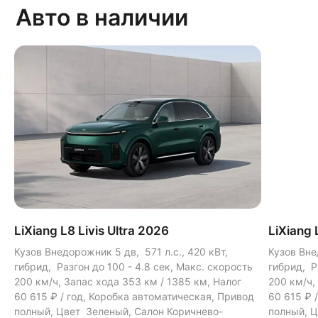
Авто в наличии
LiXiang L8 Livis Ultra 2026
LiXiang 
Кузов Внедорожник 5 дв, 571 л.с., 420 кВт,
Кузов Вне
гибрид, Разгон до 100 - 4.8 сек, Макс. скорость
гибрид, Р
200 км/ч, Запас хода 353 км / 1385 км, Налог
200 км/ч,
60 615 ₽ / год, Коробка автоматическая, Привод
60 615 ₽ 
полный, Цвет Зеленый, Салон Коричнево-
полный, 