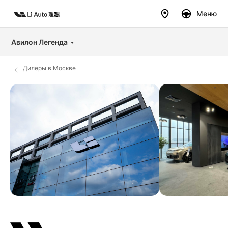
Меню
Авилон Легенда
Дилеры в Москве
Дилеры
Модели
Покупателям
Владельцам
Авто в наличии
Бренд
Тест-
райв