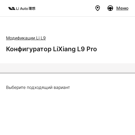
Меню
Модификации Li L9
Дилеры
Модели
Покупателям
Владельцам
Авто в наличии
Бренд
Конфигуратор LiXiang L9 Pro
Тест-
Выберите подходящий вариант
райв