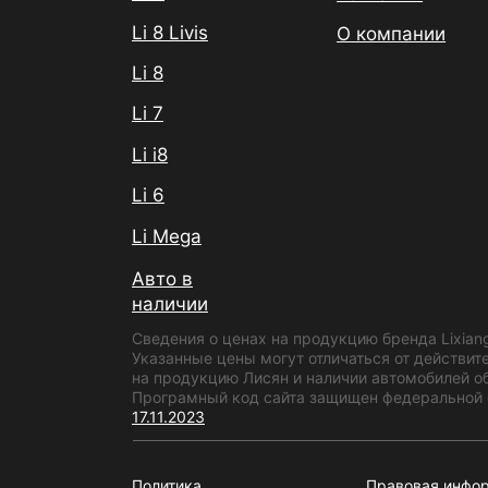
Li 8 Livis
О компании
Li 8
Li 7
Li i8
Li 6
Li Mega
Авто в
наличии
Сведения о ценах на продукцию бренда Lixian
Указанные цены могут отличаться от действит
на продукцию Лисян и наличии автомобилей об
Програмный код сайта защищен федеральной с
17.11.2023
Политика
Правовая инфо