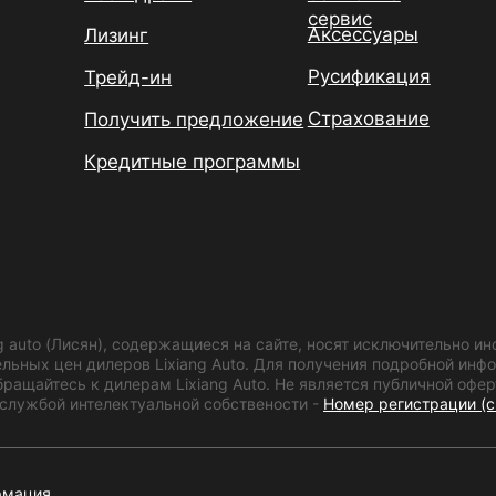
сервис
Аксессуары
Лизинг
Русификация
Трейд-ин
Страхование
Получить предложение
Кредитные программы
g auto (Лисян), содержащиеся на сайте, носят исключительно 
ельных цен дилеров Lixiang Auto. Для получения подробной ин
ращайтесь к дилерам Lixiang Auto. Не является публичной офер
лужбой интелектуальной собствености -
Номер регистрации (с
рмация