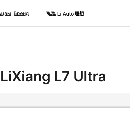
ьцам
Бренд
iXiang L7 Ultra