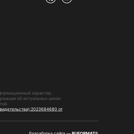
информационный характер.
формации об актуальных ценах
той.
видетельства):2023684680 от
Разработка сайта —
RUFORMAT®