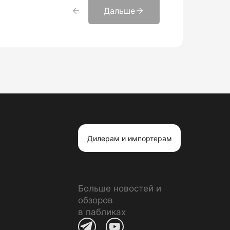
Дальше
Дилерам и импортерам
Больше новостей и
обзоров
в пабликах