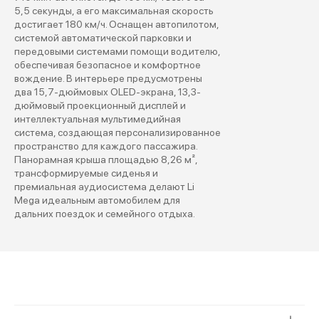
5,5 секунды, а его максимальная скорость
достигает 180 км/ч. Оснащен автопилотом,
системой автоматической парковки и
передовыми системами помощи водителю,
обеспечивая безопасное и комфортное
вождение. В интерьере предусмотрены
два 15,7-дюймовых OLED-экрана, 13,3-
дюймовый проекционный дисплей и
интеллектуальная мультимедийная
система, создающая персонализированное
пространство для каждого пассажира.
Панорамная крыша площадью 8,26 м²,
LiXiang Mega
трансформируемые сиденья и
от 9 559 000 ₽
премиальная аудиосистема делают Li
Mega идеальным автомобилем для
Первоначальный взнос
дальних поездок и семейного отдыха.
500 000 ₽
0
9 559 000
Срок кредита
1 год
2 года
3 года
4 года
5 лет