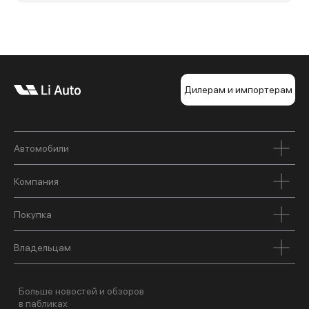
Дилерам и импортерам
Автомобили
Компания
Покупка
Владельцам
Больше новостей и обзоров
в пабликах