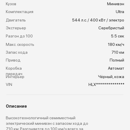
Кузов
Минивэн
Комплектация
Ultra
Двигатель
544 л.с. / 400 кВт / электро
Экстерьер
Серебристый
Заказать тест-драйв
Рассчитать кредит
Разгон до 100
5.5 сек
Макс. скорость
180 км/ч
Запас хода
710 км
Привод
Полный
Коробка
Автомат
передач
Интерьер
Чёрный, кожа
VIN
HLX**************
Описание
Высокотехнологичный семиместный
электрический минивэн с запасом хода до
710 км. Разгоняется до 100 км/ч всего за