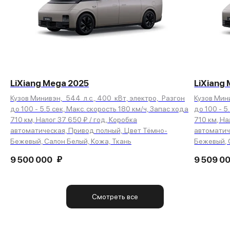
LiXiang Mega 2025
LiXiang
Кузов Минивэн, 544 л.с., 400 кВт, электро, Разгон
Кузов Мини
до 100 - 5.5 сек, Макс. скорость 180 км/ч, Запас хода
до 100 - 5
710 км, Налог 37 650 ₽ / год, Коробка
710 км, На
автоматическая, Привод полный, Цвет Тёмно-
автоматич
Бежевый, Салон Белый, Кожа, Ткань
Бежевый, 
₽
9 500 000
9 509 0
Смотреть все