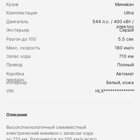
Кузов
Минивэн
Комплектация
Ultra
Двигатель
544 л.с. / 400 кВт /
электро
Экстерьер
Серый
Заказать тест-драйв
Рассчитать кредит
Разгон до 100
5.5 сек
Макс. скорость
180 км/ч
Запас хода
710 км
Привод
Полный
Коробка
Автомат
передач
Интерьер
Белый, кожа
VIN
HLX**************
Описание
Высокотехнологичный семиместный
электрический минивэн с запасом хода
до 710 км. Разгоняется до 100 км/ч всего