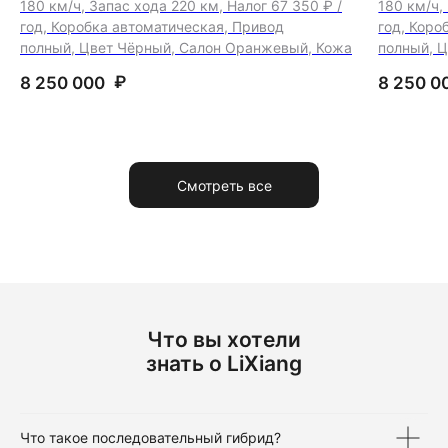
180 км/ч, Запас хода 220 км, Налог 67 350 ₽ /
180 км/ч,
год, Коробка автоматическая, Привод
год, Коро
полный, Цвет Чёрный, Салон Оранжевый, Кожа
полный, 
₽
8 250 000
8 250 0
Смотреть все
Что вы хотели
знать о LiXiang
Что такое последовательный гибрид?