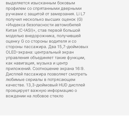
выделяется изысканным боковым
профилем со спрятанными дверными
ручками с защитой от замерзания.
Li L7
получил несколько высших оценок (G)
«Индекса безопасности автомобилей
Китая (C-IASI)», став первой большой
моделью внедорожника, получившей
оценку G со стороны водителя и со
стороны пассажира. Два 15,7-дюймовых
OLED-экрана: центральный экран
управления объединяет такие функции,
как навигация, музыка и центр
приложений. Соотношение экрана 16:9.
LiXiang L7
Дисплей пассажира позволяет смотреть
любимые сериалы в потрясающем
от 7 650 000 ₽
качестве. 13,3-дюймовый HUD дисплей
проецирует важную информацию о
Первоначальный взнос
вождении на лобовое стекло
0 ₽
0
7 650 000
Срок кредита