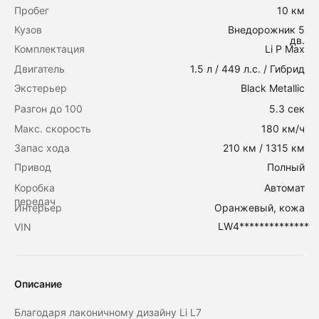
Пробег
10 км
Кузов
Внедорожник 5
дв.
Комплектация
Li P Max
Двигатель
1.5 л / 449 л.с. / Гибрид
Экстерьер
Black Metallic
Заказать тест-драйв
Рассчитать кредит
Разгон до 100
5.3 сек
Макс. скорость
180 км/ч
Запас хода
210 км / 1315 км
Привод
Полный
Коробка
Автомат
передач
Интерьер
Оранжевый, кожа
LW4**************
VIN
Описание
Благодаря лаконичному дизайну Li L7