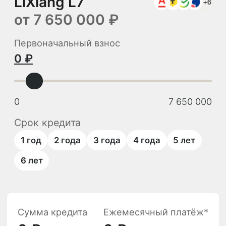
первоначального взноса и параметров
заемщика