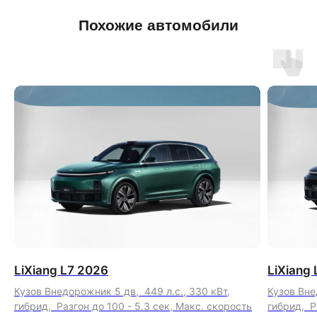
Похожие автомобили
у других дилеров
LiXiang L7 2026
LiXiang
Кузов Внедорожник 5 дв, 449 л.с., 330 кВт,
Кузов Вне
гибрид, Разгон до 100 - 5.3 сек, Макс. скорость
гибрид, Р