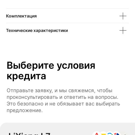
1 год
2 года
3 года
4 года
5 лет
6 лет
Комплектация
Технические характеристики
Сумма кредита
Ежемесячный платёж*
0 ₽
0 ₽
Выберите условия
кредита
Оформить заявку
Отправьте заявку, и мы свяжемся, чтобы
проконсультировать и ответить на вопросы.
Отправляя заявку вы соглашаетесь с
Это безопасно и не обязывает вас выбирать
политикой обработки персональных
предложение.
данных
*Расчет является предварительным, не
является офертой. Ставка определяется
индивидуально и зависит от банка,
программы кредитования,